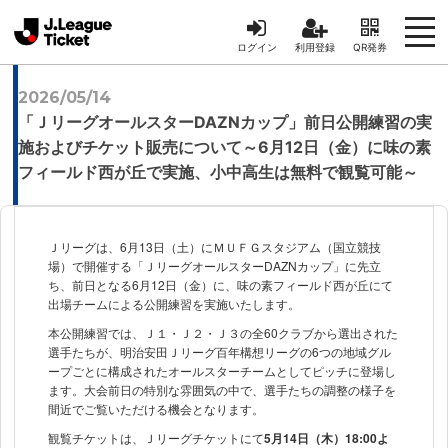
ログイン
利用登録
QR発券
2026/05/14
「ＪリーグオールスターDAZNカップ」前日公開練習の実
施およびチケット販売について～6月12日（金）に味の素
フィールド西が丘で実施、小中高生は無料で観覧可能～
Ｊリーグは、6月13日（土）にＭＵＦＧスタジアム（国立競技
場）で開催する「ＪリーグオールスターDAZNカップ」に先立
ち、前日となる6月12日（金）に、味の素フィールド西が丘にて
出場チームによる公開練習を実施いたします。
本公開練習では、Ｊ１・Ｊ２・Ｊ３の全60クラブから選出された
選手たちが、明治安田Ｊリーグ百年構想リーグの6つの地域グル
ープごとに構成されたオールスターチームとしてピッチに登場し
ます。大会前日の特別な雰囲気の中で、選手たちの調整の様子を
間近でご覧いただける機会となります。
観覧チケットは、Ｊリーグチケットにて
5月14日（木）18:00よ