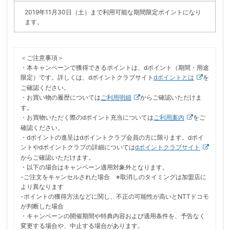
2019年11月30日（土）まで利用可能な期間限定ポイントになり
ます。
＜ご注意事項＞
・本キャンペーンで獲得できるポイントは、dポイント（期間・用途
限定）です。詳しくは、dポイントクラブサイト
dポイントとは
を
ご確認ください。
・お買い物の履歴については
ご利用明細
からご確認いただけま
す。
・お買物いただく際のdポイント充当については
ご利用案内
をご
確認ください。
・dポイントの進呈はdポイントクラブ会員の方に限ります。dポイ
ントやdポイントクラブの詳細については
dポイントクラブサイト
からご確認いただけます。
・以下の場合はキャンペーン適用対象外となります。
-ご注文をキャンセルされた場合 ※取消しのタイミングは加盟店に
より異なります
-ポイントの獲得方法などに関し、不正の可能性が高いとNTTドコモ
が判断した場合
・キャンペーンの開催期間や特典内容および適用条件を、予告なく
変更する場合や、中止する場合があります。