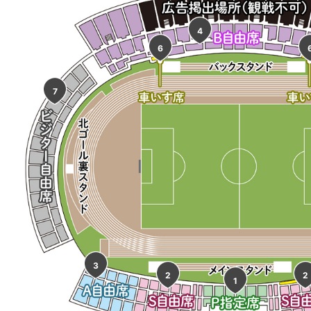
4
6
7
3
2
2
1