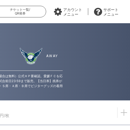
アカウント
サポート
チケット一覧/
QR発券
メニュー
メニュー
場合は無料）公式ＨＰ要確認。愛媛ＦＣを応
前日23:59まで販売。【当日券】残券が
・Ｓ席・Ａ席・Ｂ席でビジターグッズの着用
0円/枚