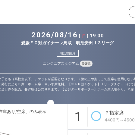
2026/08/16
19:00
[
日
]
愛媛ＦＣ対ガイナーレ鳥取 明治安田Ｊ３リーグ
明治安田J3
ニンジニアスタジアム
愛媛県
は子ども（高校生以下）チケットが必要となります。（膝の上や抱っこで座席を使用しない
発行によりＢ席・ホーム席・車いす席無料。【ｗｅｂ割チケット】Ｊリーグチケットにて試合
で当日券を販売。各詳細は公式ＨＰまで。【ビジターサポーター】ホーム席入場不可。Ｐ席
在庫あり/空席」のみ表示
1
Ｐ指定席
4400円～460