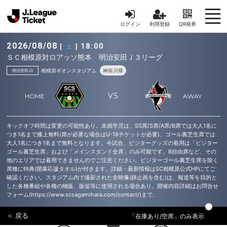
ログイン
利用登録
QR発券
2026/08/08
18:00
[
土
]
ＳＣ相模原対ロアッソ熊本 明治安田Ｊ３リーグ
相模原ギオンスタジアム
神奈川県
明治安田J3
VS
キックオフ時間は変更の可能性あり。未就学児は、SS席/S席/A席/B席では大人1名に
つき1名まで膝上無料(席が必要な場合はU-18チケットが必要)、ゴール裏芝生席では
大人1名につき1名まで無料となります。今試合、ビジターグッズの着用は「ビジター
ゴール裏芝生席」および「メインスタンド全席」のみ可能です。B自由席など、その
他のエリアでは着用できませんのでご注意ください。ビジターゴール裏芝生席を除く
席種に特典(開幕応援タオル)が付きます。詳細・最新情報はSC相模原公式HPにてご
確認ください。スタジアム内で撮影された全映像(静止画を含む)は、報道等を目的と
した各種番組や各種の物販、販促等に使用される場合あり。開催内容詳細はお問合せ
フォーム(https://www.scsagamihara.com/contact/)まで。
＜ 戻る
「在庫あり/空席」のみ表示
1