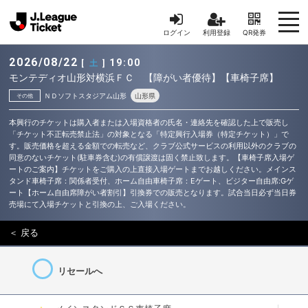
ログイン
利用登録
QR発券
2026/08/22
19:00
[
土
]
モンテディオ山形対横浜ＦＣ 【障がい者優待】【車椅子席】
ＮＤソフトスタジアム山形
山形県
その他
本興行のチケットは購入者または入場資格者の氏名・連絡先を確認した上で販売し
「チケット不正転売禁止法」の対象となる「特定興行入場券（特定チケット）」で
す。販売価格を超える金額での転売など、クラブ公式サービスの利用以外のクラブの
同意のないチケット(駐車券含む)の有償譲渡は固く禁止致します。【車椅子席入場ゲ
ートのご案内】チケットをご購入の上直接入場ゲートまでお越しください。メインス
タンド車椅子席：関係者受付、ホーム自由車椅子席：Eゲート、ビジター自由席:Gゲ
ート【ホーム自由席障がい者割引】引換券での販売となります。試合当日必ず当日券
売場にて入場チケットと引換の上、ご入場ください。
＜ 戻る
リセールへ