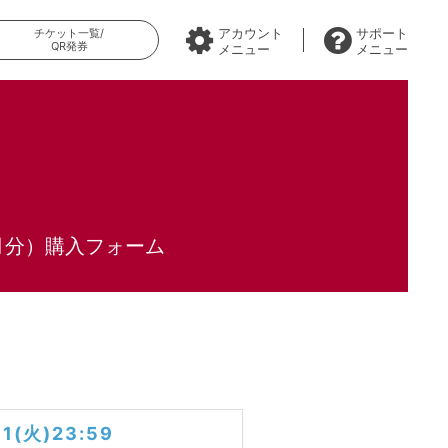
アカウント
サポート
チケット一覧/
QR発券
メニュー
メニュー
ヶ月分）購入フォーム
31(火)23:59