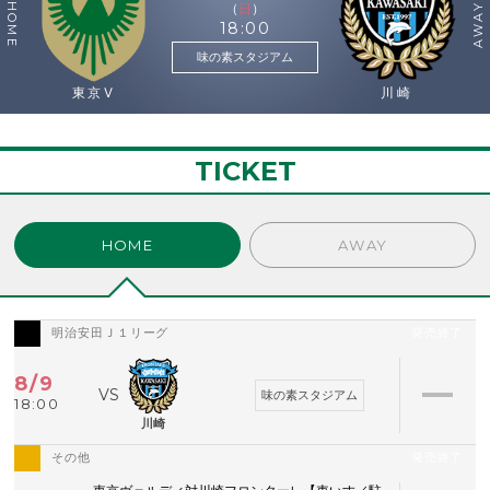
（
日
）
HOME
AWAY
18:00
味の素スタジアム
東京V
川崎
TICKET
HOME
AWAY
明治安田Ｊ１リーグ
発売終了
8/9
味の素スタジアム
18:00
川崎
その他
発売終了