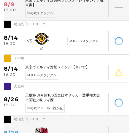
東京ヴェルディ対川崎フロンターレ【車いす／駐
8/9
車券】
18:00
味の素スタジアム
明治安田Ｊ１リーグ
空席あり
8/14
ＭＵＦＧスタジアム
19:00
柏
その他
空席わずか
東京ヴェルディ対柏レイソル【車いす】
8/14
19:00
ＭＵＦＧスタジアム
天皇杯
空席あり
天皇杯 JFA 第106回全日本サッカー選手権大会
8/26
２回戦／味フィ西
18:30
味の素フィールド西が丘
明治安田Ｊ１リーグ
発売前
8/29