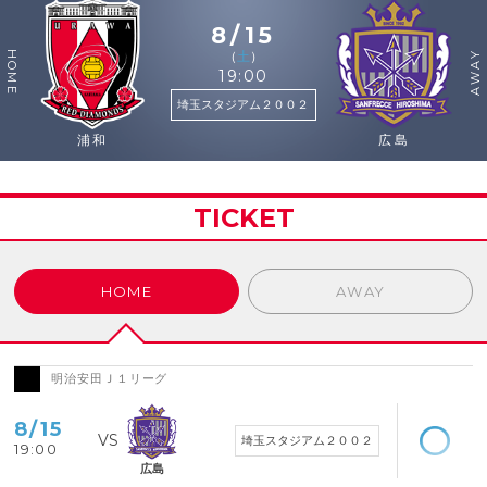
8/15
（
土
）
HOME
AWAY
19:00
埼玉スタジアム２００２
浦和
広島
TICKET
HOME
AWAY
明治安田Ｊ１リーグ
空席あり
8/15
埼玉スタジアム２００２
19:00
広島