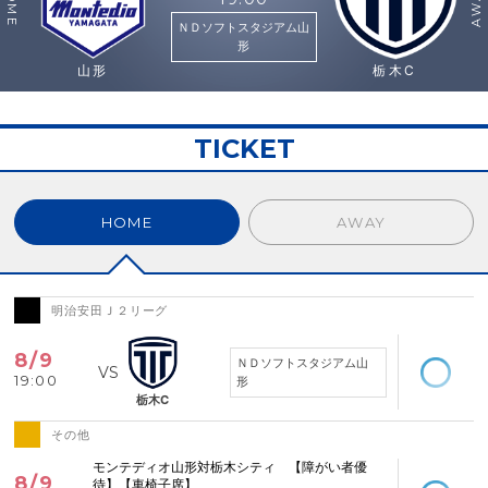
HOME
AWAY
ＮＤソフトスタジアム山
形
山形
栃木C
TICKET
HOME
AWAY
明治安田Ｊ２リーグ
空席あり
8/9
ＮＤソフトスタジアム山
19:00
形
栃木C
その他
空席あり
モンテディオ山形対栃木シティ 【障がい者優
8/9
待】【車椅子席】