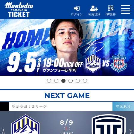
ログイン
利用登録
QR発券
NEXT GAME
明治安田Ｊ２リーグ
空席あり
8/9
（
日
）
19:00