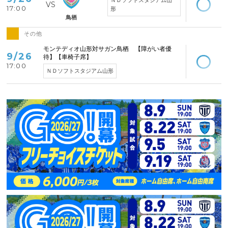
17:00
形
鳥栖
その他
空席あり
モンテディオ山形対サガン鳥栖 【障がい者優
9/26
待】【車椅子席】
17:00
ＮＤソフトスタジアム山形