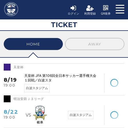
ログイン
利用登録
QR発券
TICKET
HOME
AWAY
天皇杯
空席あり
天皇杯 JFA 第106回全日本サッカー選手権大会
8/19
１回戦／白波スタ
19:00
白波スタジアム
明治安田Ｊ３リーグ
空席あり
8/22
白波スタジアム
19:00
岐阜