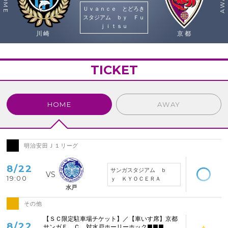
HOME
AWAY
Ｕｖａｎｃｅ とどろき
スタジアム ｂｙ Ｆｕ
ｊｉｔｓｕ
川崎
京都
TICKET
HOME
AWAY
明治安田Ｊ１リーグ
空席あり
8/22
サンガスタジアム ｂ
19:00
ｙ ＫＹＯＣＥＲＡ
水戸
その他
空席わずか
【ＳＣ限定駐車場チケット】／【車いす席】京都
8/22
サンガＦ．Ｃ．対水戸ホーリーホック■■■