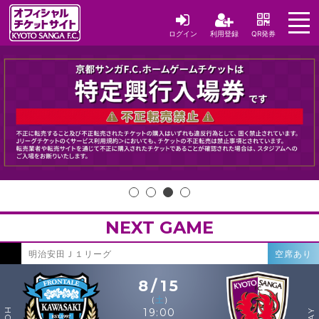
ログイン
利用登録
QR発券
NEXT GAME
明治安田Ｊ１リーグ
空席あり
8/15
（
土
）
19:00