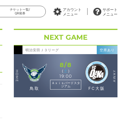
アカウント
サポート
チケット一覧/
QR発券
メニュー
メニュー
NEXT GAME
明治安田Ｊ３リーグ
空席あり
8/8
（
土
）
HOME
AWAY
19:00
Ａｘｉｓバードスタ
ジアム
鳥取
FC大阪