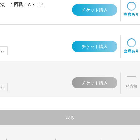
権大会 １回戦／Ａｘｉｓ
チケット購入
空席あり
チケット購入
アム
空席あり
ャ
チケット購入
発売前
アム
戻る