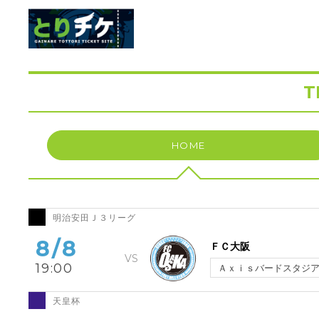
T
HOME
明治安田Ｊ３リーグ
8/8
ＦＣ大阪
19:00
Ａｘｉｓバードスタジ
天皇杯