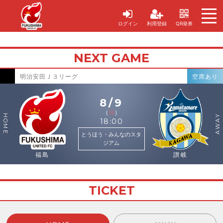
ログイン
利用登録
QR発券
NEXT GAME
明治安田Ｊ３リーグ
空席あり
8/9
（
日
）
HOME
AWAY
18:00
とうほう・みんなのスタ
ジアム
福島
讃岐
TICKET