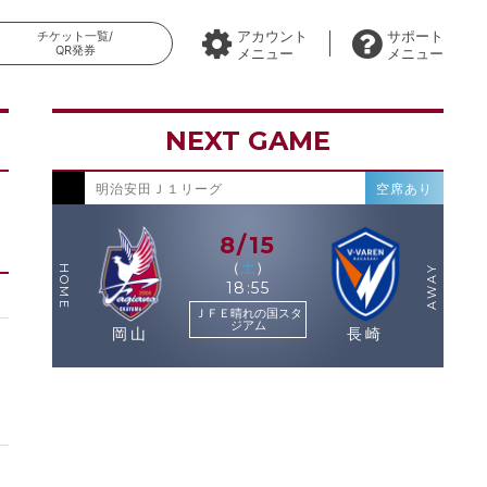
アカウント
サポート
チケット一覧/
QR発券
メニュー
メニュー
NEXT GAME
明治安田Ｊ１リーグ
空席あり
8/15
（
土
）
HOME
AWAY
18:55
ＪＦＥ晴れの国スタ
ジアム
岡山
長崎