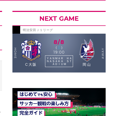
NEXT GAME
明治安田Ｊ１リーグ
8/8
（
土
）
HOME
AWAY
19:00
ＹＡＮＭＡＲ ＨＡ
ＮＡＳＡＫＡ ＳＴ
ＡＤＩＵＭ
C大阪
岡山
か