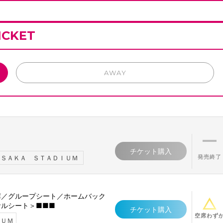
ICKET
AWAY
チケット購入
発売終了
ＡＳＡＫＡ ＳＴＡＤＩＵＭ
席／グループシート／ホームバック
ルシート＞■■■
チケット購入
空席わず
ＩＵＭ