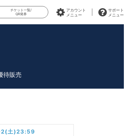
アカウント
サポート
チケット一覧/
QR発券
メニュー
メニュー
優待販売
02(土)23:59