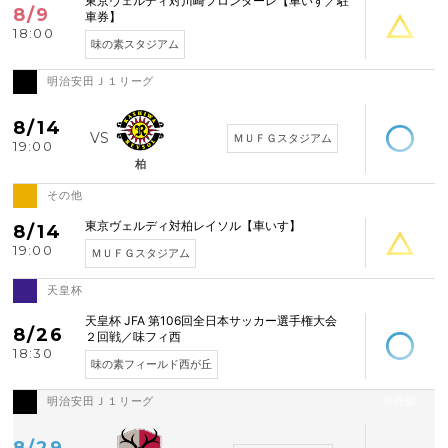
東京ヴェルディ対川崎フロンターレ【車いす／駐
8/9
車券】
18:00
味の素スタジアム
明治安田Ｊ１リーグ
空席あり
8/14
ＭＵＦＧスタジアム
19:00
柏
その他
空席わずか
東京ヴェルディ対柏レイソル【車いす】
8/14
19:00
ＭＵＦＧスタジアム
天皇杯
空席あり
天皇杯 JFA 第106回全日本サッカー選手権大会
8/26
２回戦／味フィ西
18:30
味の素フィールド西が丘
明治安田Ｊ１リーグ
発売前
8/29