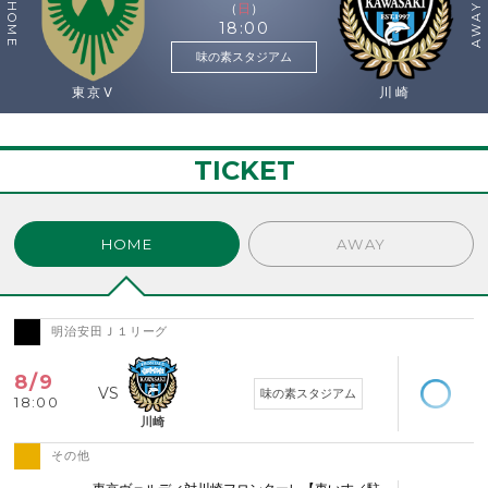
（
日
）
HOME
AWAY
18:00
味の素スタジアム
東京V
川崎
TICKET
HOME
AWAY
明治安田Ｊ１リーグ
空席あり
8/9
味の素スタジアム
18:00
川崎
その他
空席わずか