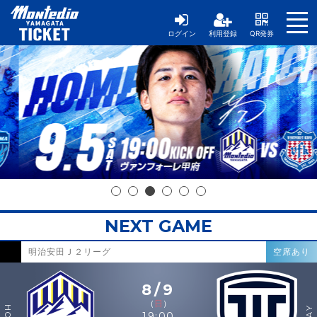
ログイン
利用登録
QR発券
NEXT GAME
明治安田Ｊ２リーグ
空席あり
8/9
（
日
）
19:00