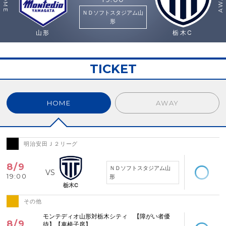
HOME
AWAY
ＮＤソフトスタジアム山
形
山形
栃木C
TICKET
HOME
AWAY
明治安田Ｊ２リーグ
空席あり
8/9
ＮＤソフトスタジアム山
19:00
形
栃木C
その他
空席あり
モンテディオ山形対栃木シティ 【障がい者優
8/9
待】【車椅子席】