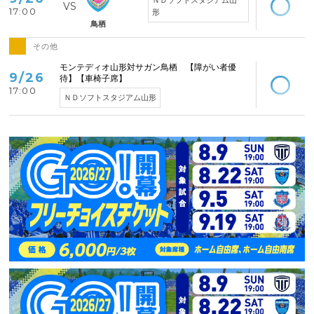
17:00
形
鳥栖
その他
空席あり
モンテディオ山形対サガン鳥栖 【障がい者優
9/26
待】【車椅子席】
17:00
ＮＤソフトスタジアム山形