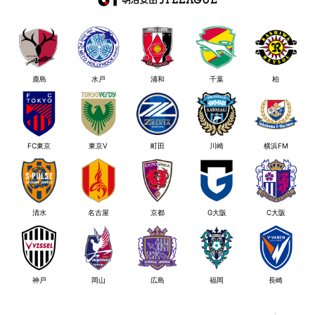
鹿島
水戸
浦和
千葉
柏
FC東京
東京V
町田
川崎
横浜FM
清水
名古屋
京都
G大阪
C大阪
神戸
岡山
広島
福岡
長崎