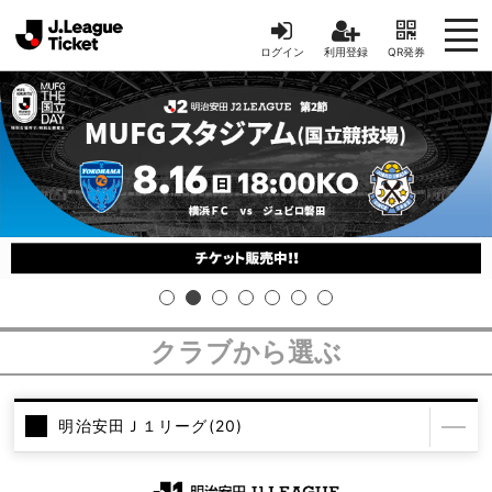
ログイン
利用登録
QR発券
クラブから選ぶ
明治安田Ｊ１リーグ(
20
)